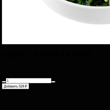
ПОКЕ С КРЕВЕТКАМИ
240 г
Рис, креветки, авокадо, огурцы, помидоры черри, салат чука,
нори, ореховый соус и лайм.
Добавить 529 ₽