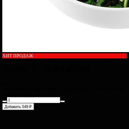
ХИТ ПРОДАЖ
ПОКЕ С ЛОСОСЕМ
240 г
Рис, лосось, авокадо, огурец, помидор черри, салат чука, нори,
лайм, ореховый соус.
Добавить 549 ₽